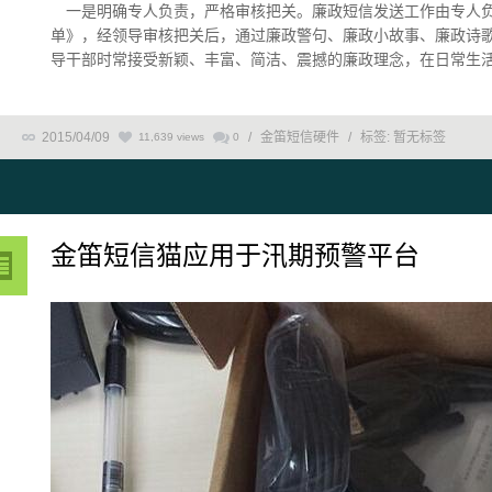
一是明确专人负责，严格审核把关。廉政短信发送工作由专人负
单》，经领导审核把关后，通过廉政警句、廉政小故事、廉政诗
导干部时常接受新颖、丰富、简洁、震撼的廉政理念，在日常生活中
2015/04/09
/
金笛短信硬件
/
标签:
暂无标签
11,639 views
0
金笛短信猫应用于汛期预警平台