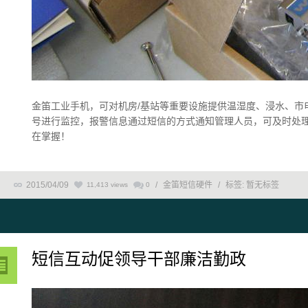
金笛工业手机，可对机房/基站等重要设施提供温湿度、浸水、市
号进行监控，报警信息通过短信的方式通知管理人员，可及时处
在掌握！
2015/04/09
/
金笛短信硬件
/
标签:
暂无标签
11,413 views
0
短信互动促领导干部廉洁勤政