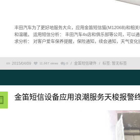
丰田汽车为了更好地服务大众，应用金笛短信猫(M1206B)和
和温暖。 运用短信分析： 丰田汽车4s店和俱乐部等公司，可以
求分析： 对客户爱车保养提醒，保险通知，续会通知，天气变化提醒 
2015/04/09
/
金笛短信硬件
/
标签:
暂无标签
11,667 views
0
金笛短信设备应用浪潮服务天梭报警