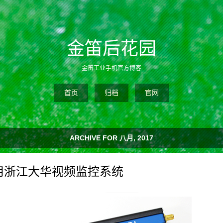
金笛后花园
金笛工业手机官方博客
首页
归档
官网
ARCHIVE FOR 八月, 2017
用浙江大华视频监控系统