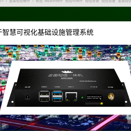
/
金笛短信硬件
/
标签:
WEB中间件
短信中间件
短信告警
短信设备
金笛短
0
于智慧可视化基础设施管理系统