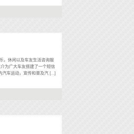
乐，休闲以及车友生活咨询服
媒介为广大车友搭建了一个短信
运动，宣传和普及汽 [...]