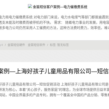
电力局电力催缴费系统 对电力部门来说，电力水电煤气等部门都普遍遇到
透支未能及时缴费而被停机的不快。 需求： 随着电力事业的发展，用电
多电力公司仍然采用人工催费的方法，这种方法费时费力，效率低，难以及时
/
金笛短信硬件
金笛短信软件
/
标签:
暂无标签
0
案例—上海好孩子儿童用品有限公司—短信
好孩子儿童用品有限公司—短信促销活动 上海好孩子儿童用品有限公司是
研发为核心，本着“关心孩子，服务家庭”的理念，为全球市场提供日益丰
网站，中国业界最多的产品专利，拥有一个覆盖全中国的产品分销、零售和