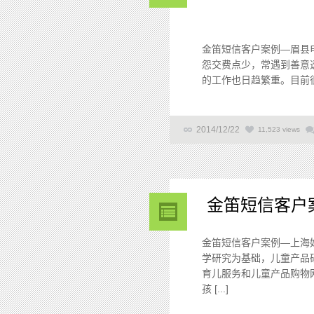
金笛短信客户案例—眉县
怨交费点少，常遇到善意
的工作也日趋繁重。目前很
2014/12/22
11,523 views
金笛短信客户
金笛短信客户案例—上海
学研究为基础，儿童产品
育儿服务和儿童产品购物
孩 [...]