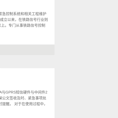
紧急控制系统和相关工程维护
9年成立以来，在铁路信号行业则
以上。专门从事铁路信号控制
与GPRS短信硬件与中间件2
保公文签收及时、紧急事项处
提醒。 对于在使用过程中，