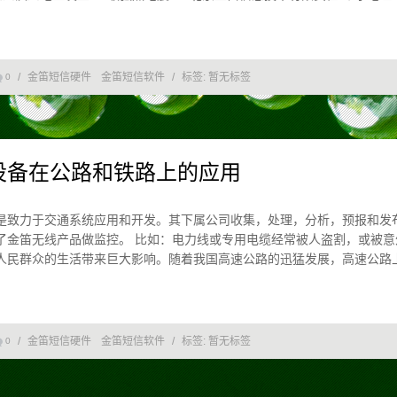
/
金笛短信硬件
金笛短信软件
/
标签:
暂无标签
0
设备在公路和铁路上的应用
是致力于交通系统应用和开发。其下属公司收集，处理，分析，预报和发
了金笛无线产品做监控。 比如：电力线或专用电缆经常被人盗割，或被意
人民群众的生活带来巨大影响。随着我国高速公路的迅猛发展，高速公路
/
金笛短信硬件
金笛短信软件
/
标签:
暂无标签
0