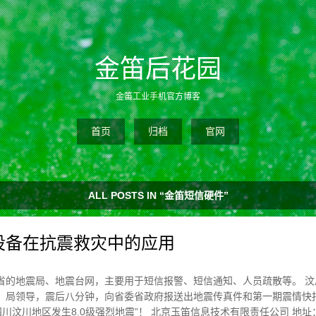
金笛后花园
金笛工业手机官方博客
首页
归档
官网
ALL POSTS IN “金笛短信硬件”
设备在抗震救灾中的应用
省的地震局、地震台网，主要用于短信报警、短信通知、人员疏散等。 汶
、局领导，震后八分钟，向省委省政府报送出地震传真件和第一期震情快
分四川汶川地区发生8.0级强烈地震”！ 北京玉笛信息技术有限责任公司 地