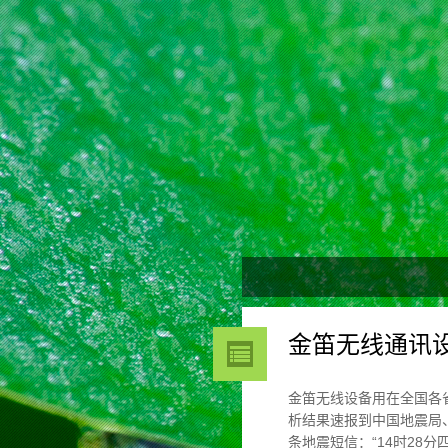
金笛无线通讯
金笛无线设备用在全国各
析结果速报到中国地震局
条地震短信：“14时28