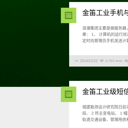
金笛工业手机
浪潮集团主要是做服务器
果： 1、 计算机的运
定时向管理员手机发送计算
2014/12/22
11,553 views
金笛工业级短
城建勘测设计研究院日前采
段、 2 所主变电站、 
轨道交通设备、管理用房和通