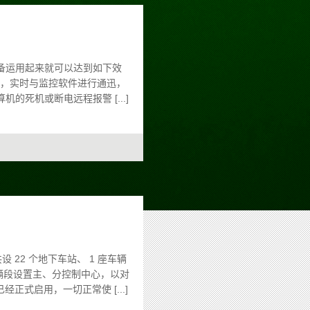
备运用起来就可以达到如下效
接，实时与监控软件进行通迅，
死机或断电远程报警 [...]
22 个地下车站、 1 座车辆
及车辆段设置主、分控制中心，以对
正式启用，一切正常使 [...]