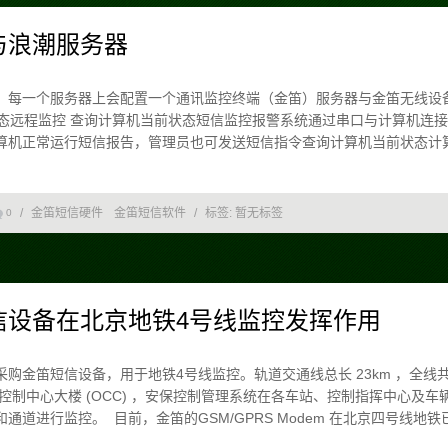
与浪潮服务器
，每一个服务器上会配置一个通讯监控终端（金笛）服务器与金笛无线设
行状态远程监控 查询计算机当前状态短信监控报警系统通过串口与计算机连
机正常运行短信报告，管理员也可发送短信指令查询计算机当前状态计算机的
/
金笛短信硬件
金笛短信软件
/
标签:
暂无标签
0
信设备在北京地铁4号线监控发挥作用
购金笛短信设备，用于地铁4号线监控。轨道交通线总长 23km ，全线共设 
1 幢控制中心大楼 (OCC) ，安保控制管理系统在各车站、控制指挥中心
道进行监控。 目前，金笛的GSM/GPRS Modem 在北京四号线地铁已经