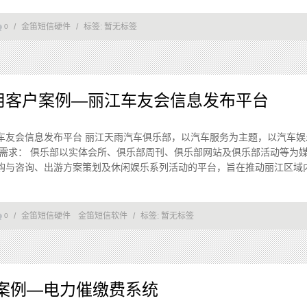
/
金笛短信硬件
/
标签:
暂无标签
0
用客户案例—丽江车友会信息发布平台
车友会信息发布平台 丽江天雨汽车俱乐部，以汽车服务为主题，以汽车娱
 需求： 俱乐部以实体会所、俱乐部周刊、俱乐部网站及俱乐部活动等为
与咨询、出游方案策划及休闲娱乐系列活动的平台，旨在推动丽江区域内汽车
/
金笛短信硬件
金笛短信软件
/
标签:
暂无标签
0
案例—电力催缴费系统