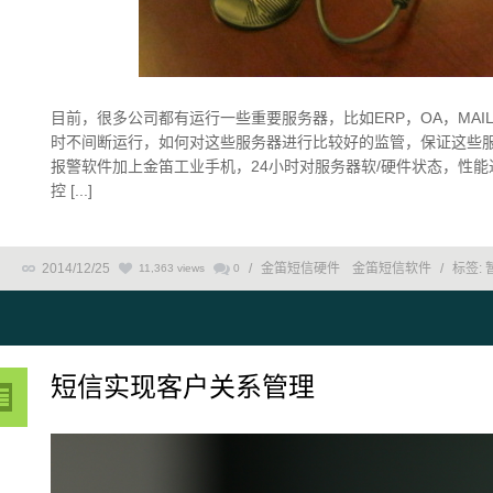
目前，很多公司都有运行一些重要服务器，比如ERP，OA，MAI
时不间断运行，如何对这些服务器进行比较好的监管，保证这些
报警软件加上金笛工业手机，24小时对服务器软/硬件状态，性
控 [...]
2014/12/25
/
金笛短信硬件
金笛短信软件
/
标签:
11,363 views
0
短信实现客户关系管理