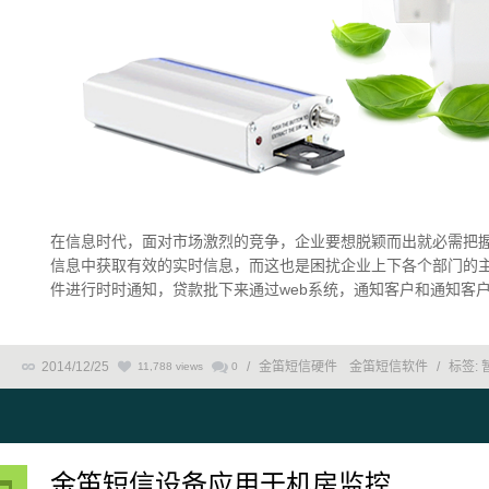
在信息时代，面对市场激烈的竞争，企业要想脱颖而出就必需把
信息中获取有效的实时信息，而这也是困扰企业上下各个部门的主
件进行时时通知，贷款批下来通过web系统，通知客户和通知客户经理
2014/12/25
/
金笛短信硬件
金笛短信软件
/
标签:
11,788 views
0
金笛短信设备应用于机房监控