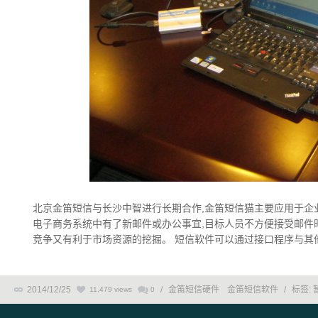
北京金笛短信与长沙中智进行长期合作,金笛短信猫主要应用于企业
电子商务系统中有了新邮件或办公事宜,目标人员不方便接受邮件
竞争又有利于市场资源的挖掘。 短信软件可以通过接口程序与其他管
2014/12/25
/
金笛短信硬件
金笛短信软件
/
标签:
11,479 views
0