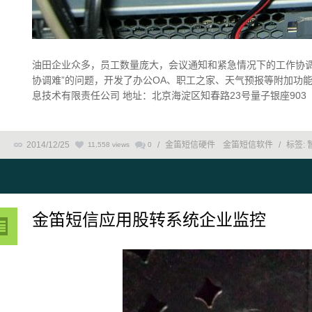
油田企业众多，员工数量庞大，会议通知和紧急情况下的工作协调
协调难”的问题，开发了办公OA、职工之家、天气预报等附加功能，大幅
息技术有限责任公司 地址：北京海淀区知春路23号量子银座903（863软件园）
2014/12/25
/
金笛短信硬件
金笛短信软件
/
标签:
11,558 views
0
金笛短信应用股转系统企业监控