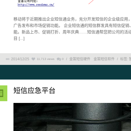
移动将于近期推出企业短信通业务，充分开发短信的企业级应用
广告发布和市场促销功能。 企业短信通的短信群发具有短信促销
能。新品上市、促销打折、周年庆典……短信通帮您把公司的活
目 [...]
2014/12/25
/
金笛短信硬件
金笛短信软件
/
标签:
11,713 views
0
短信应急平台