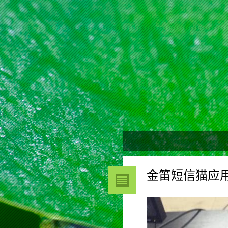
金笛短信猫应