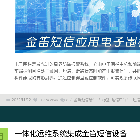
电子围栏是最先进的周界防盗报警系统，它由电子围栏主机和前
前端探测围栏处于触网、短路、断路状态时能产生报警信号，并
构件组成的有形周界。通过控制键盘或控制软件，可实现多级联网。 
2022/11/22
/
金笛短信硬件
/
标签:
短信中间件
短
11,274 views
0
一体化运维系统集成金笛短信设备