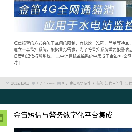
短信报警的方式突破了空间的限制，有快速、准确，简单等特点，
建立一套监控系统，根据业务需求，为了将监控系统重要报警信
语音和短信报警系统。 其中计算机监控系统中集成了金笛4G全
时 [...]
2022/11/01
/
金笛短信硬件
/
标签:
短信中间件
短
11,135 views
0
金笛短信与警务数字化平台集成