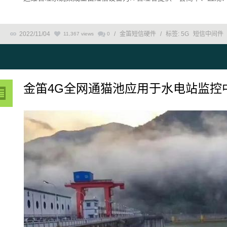
2022/11/04
/
金笛短信硬件
/
标签:
5G
短信中间件
11,367 views
0
金笛4G全网通猫池应用于水电站监控