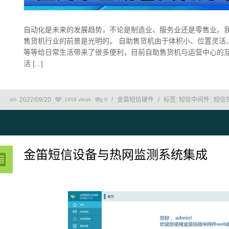
自动化是未来的发展趋势，不论是制造业、服务业还是零售业。
售货机行业的前景是光明的。 自助售货机由于体积小、位置灵活
等等给日常生活带来了很多便利，目前自助售货机与运营中心的
活 [...]
2022/09/20
/
金笛短信硬件
/
标签:
短信中间件
短信
1918 views
0
金笛短信设备与热网监测系统集成