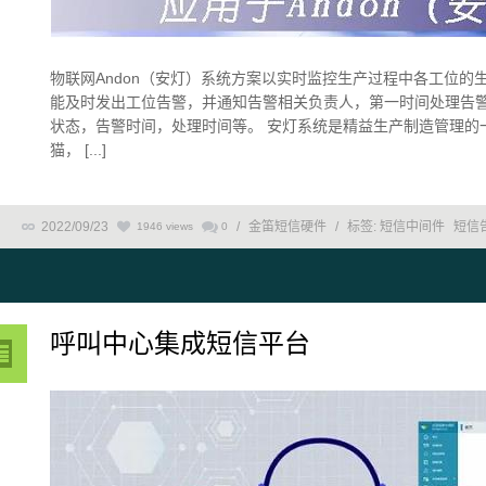
物联网Andon（安灯）系统方案以实时监控生产过程中各工位
能及时发出工位告警，并通知告警相关负责人，第一时间处理告警
状态，告警时间，处理时间等。 安灯系统是精益生产制造管理的
猫， [...]
2022/09/23
/
金笛短信硬件
/
标签:
短信中间件
短信
1946 views
0
呼叫中心集成短信平台