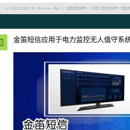
2022/11/01
/
金笛短信硬件
/
标签:
短信中间件
短信
1993 views
0
金笛短信应用于电力监控无人值守系