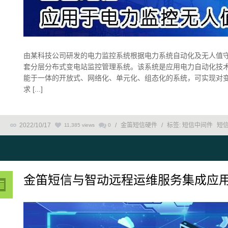
由某科技公司研发的电力监控系统根据电力系统自动化及无人值守
套分层分布式变电站监控管理系统。该系统是应用电力自动化技
能于一体的开放式、网络化、单元化、组态化的系统，可实现对
求 [...]
2022/10/17
/
金笛短信硬件
/
标签:
短信中间件
短
11,385 views
0
金笛短信与智动远程运维服务集成应