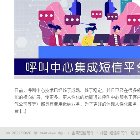
目前，呼叫中心技术已经趋于成熟、趋于稳定，并且已经在很多
能的横向扩展，使更多、更人性化的功能通过呼叫中心服务于客户
气公司等等）都具有费用缴纳业务，为了更好的体现人性化服务
费 [...]
2022/09/20
/
金笛短信硬件
/
标签:
短信中间件
短信
1940 views
0