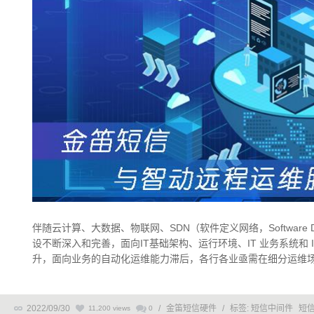
伴随云计算、大数据、物联网、SDN（软件定义网络，Software D
设不断深入和完善，面向IT基础架构、运行环境、IT 业务系统和
升，面向业务的自动化运维能力滞后，各行各业亟需在细分运维场景
2022/09/30
/
金笛短信硬件
/
标签:
短信中间件
短
11,200 views
0