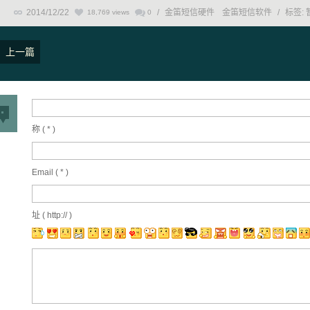
2014/12/22
/
金笛短信硬件
金笛短信软件
/
标签:
18,769 views
0
上一篇
称 (
*
)
Email (
*
)
址 ( http:// )