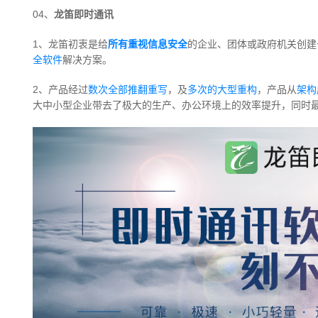
04、
龙笛即时通讯
1、龙笛初衷是给
所有重视信息安全
的企业、团体或政府机关创建
全软件
解决方案。
2、产品经过
数次全部推翻重写
，及
多次的大型重构
，产品从
架构
大中小型企业带去了极大的生产、办公环境上的效率提升，同时