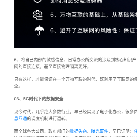
6、将自己内部的敏感信息、日常办公所交流的涉及到核心知识
网的直接连接，基至直接物理隔离更好。
只有这样，才能保证在一个万物互联的时代，既利用了互联网的
全。
03、
5G时代下的数据安全
现今时代，几乎绝大多数行业，早已经实现了电子化办公，很多
息互通
的调度机制进行运转。
而全球各大公司、政府部门的
数据失窃
、
曝光事件
，早已证明：