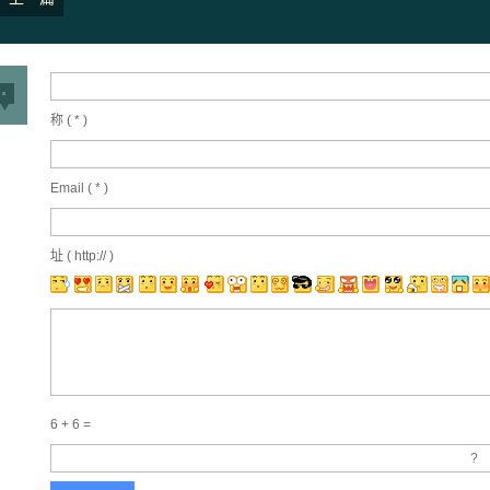
称 (
*
)
Email (
*
)
址 ( http:// )
6 + 6 =