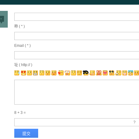
称 (
*
)
Email (
*
)
址 ( http:// )
8 + 3 =