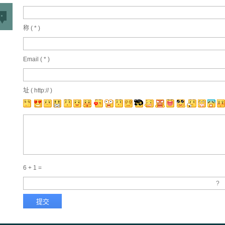
称 (
*
)
Email (
*
)
址 ( http:// )
6 + 1 =