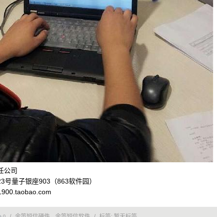
任公司
号量子银座903（863软件园）
900.taobao.com
/
金笛短信硬件
金笛短信软件
/
标签:
暂无标签
0