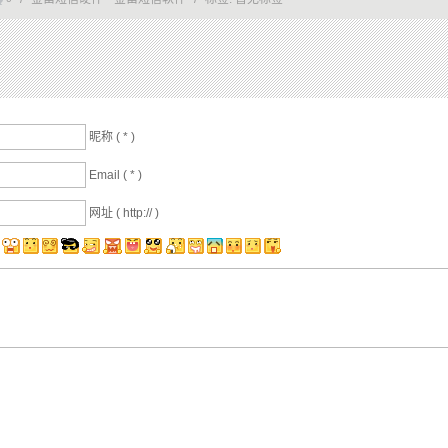
昵称 (
*
)
Email (
*
)
网址 ( http:// )