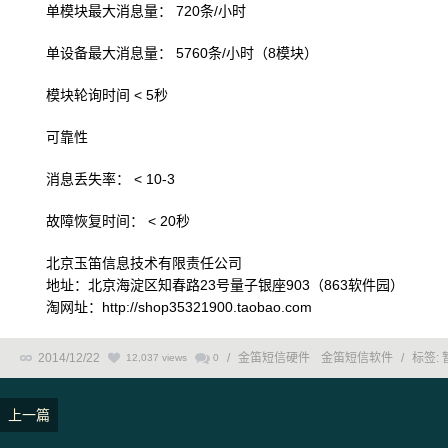
单模块最大消息量： 720条/小时
单设备最大消息量： 5760条/小时（8模块）
模块轮询时间 < 5秒
可靠性
消息丢失率： < 10-3
故障恢复时间： < 20秒
北京玉笛信息技术有限责任公司
地址：北京海淀区知春路23号量子银座903（863软件园）
淘网址：http://shop35321900.taobao.com
2014/12/22
/
金笛短信硬件
金笛短信软件
/
标签:
12,037 views
0
上一篇