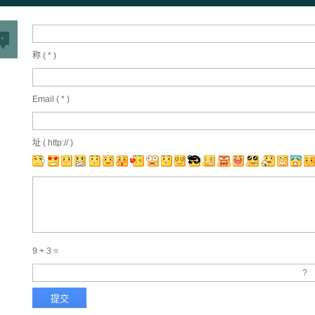
称 (
*
)
Email (
*
)
址 ( http:// )
9 + 3 =