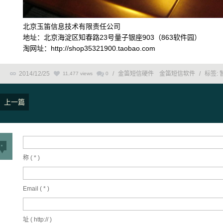
北京玉笛信息技术有限责任公司
地址：北京海淀区知春路23号量子银座903（863软件园）
淘网址：http://shop35321900.taobao.com
2014/12/25
/
金笛短信硬件
金笛短信软件
/
标签:
11,477 views
0
上一篇
称 (
*
)
Email (
*
)
址 ( http:// )