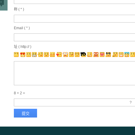
称 (
*
)
Email (
*
)
址 ( http:// )
8 + 2 =