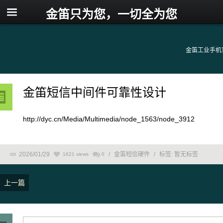
金笛只为您，一切全为您
金笛工业手机
金笛短信中间件可靠性设计
http://dyc.cn/Media/Multimedia/node_1563/node_3912
2026/01/29
/
金笛短信硬件
/
标签:
暂无标签
1621 views
0
上一篇