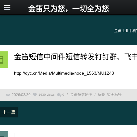
金笛只为您，一切全为您
金笛工业手机
金笛短信中间件短信转发钉钉群、飞
http://dyc.cn/Media/Multimedia/node_1563/MU1243
2026/03/30
/
金笛短信硬件
/
标签:
暂无标签
1630 views
0
上一篇