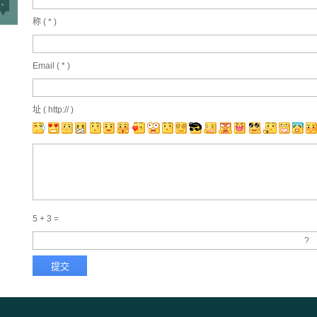
称 (
*
)
Email (
*
)
址 ( http:// )
5 + 3 =