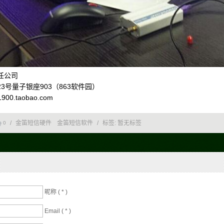
任公司
号量子银座903（863软件园）
900.taobao.com
/
金笛短信硬件
金笛短信软件
/
标签:
暂无标签
0
昵称 (
*
)
Email (
*
)