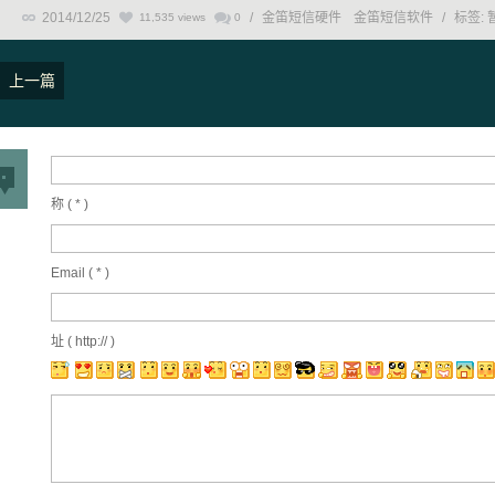
2014/12/25
/
金笛短信硬件
金笛短信软件
/
标签:
11,535 views
0
上一篇
称 (
*
)
Email (
*
)
址 ( http:// )