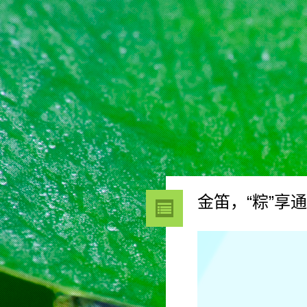
金笛，“粽”享