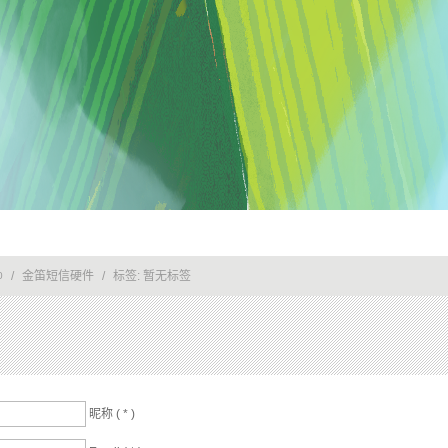
/
金笛短信硬件
/
标签:
暂无标签
0
昵称 (
*
)