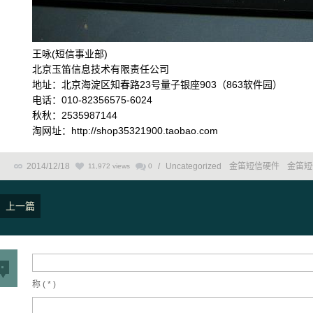
王咏(短信事业部)
北京玉笛信息技术有限责任公司
地址：北京海淀区知春路23号量子银座903（863软件园）
电话：010-82356575-6024
秋秋：2535987144
淘网址：http://shop35321900.taobao.com
2014/12/18
/
Uncategorized
金笛短信硬件
金笛短
11,972 views
0
上一篇
称 (
*
)