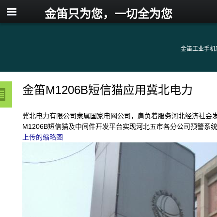
金笛只为您，一切全为您
金笛工业手机
金笛M1206B短信猫应用冀北电力
冀北电力有限公司隶属国家电网公司，肩负着服务河北经济社会
M1206B短信猫及中间件开发平台实现河北五市各分公司预警系
上传的缩略图