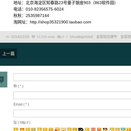
地址：北京海淀区知春路23号量子银座903（863软件园）
电话：010-82356575-6024
秋秋：2535987144
淘网址：http://shop35321900.taobao.com
2014/12/18
/
Uncategorized
金笛短信硬件
金笛短
12,219 views
0
上一篇
称 (
*
)
Email (
*
)
址 ( http:// )