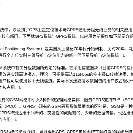

位系统中，涉及到了GPS卫星定位技术与GPRS通用分组无线业务的相关应
的核心部门，下面就GPS系统与GPRS系统，以应用为前提作如下简要介绍
al Positioning System）是美国从上世纪70年代开始研制、历时20年
进行全方位实时三维导航与定位能力的新一代卫星导航与定位系统。
SM系统中有关分组数据所规定的标准。它采用信道捆绑（目前GPRS的设
改进实现高速接入，理论上可提供高达115kbps的空中接口传输速率
用户也可以使用多个无线信道。实际不发送或接收数据包的用户仅占很小
才被占用。
现有的GSM网络中引入3种新的逻辑网络实体：服务GPRS支持节点（SGS
元（PCU）。GPRS与现有的GSM语音系统最根本的区别是，GSM是一
GPRS特别适用于间断的、突发性的或频繁的、少量的数据传输，也适用
的应用。
PRS系统的简要介绍，可以得出GPS_GPRS定位系统车载终端的组成及