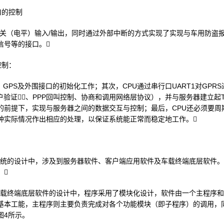
口的控制
开关（电平）输入/输出，同时通过外部中断的方式实现了实现与车用防盗
信号等的接口。
控制：
、GPS及外围接口的初始化工作；其次，CPU通过串行口UART1对GPR
户验证、PPP回叫控制、协商和调用网络层协议），并与服务器建立起
常的前提下，实现与服务器之间的数据交互与控制；最后，CPU还必须要
种实际情况作出相应的处理，以保证系统能正常而稳定地工作。
定位系统的设计中，涉及到服务器软件、客户端应用软件及车载终端底层软件
。
系统车载终端底层软件的设计中，程序采用了模块化设计，软件由一个主程序
基本工能，主程序则主要负责完成对各个功能模块（即子程序）的调用，
图4所示。