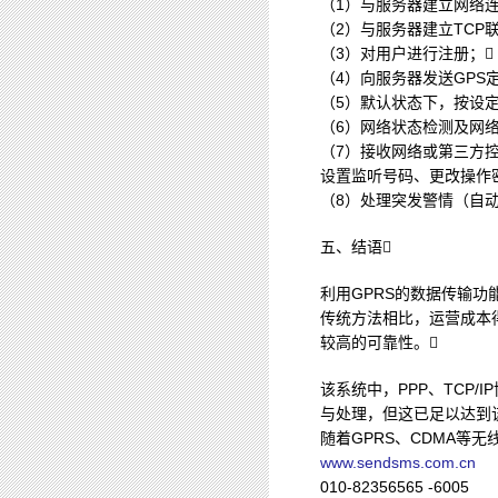
（1）与服务器建立网络连
（2）与服务器建立TCP
（3）对用户进行注册；
（4）向服务器发送GPS定
（5）默认状态下，按设
（6）网络状态检测及网
（7）接收网络或第三方控
设置监听号码、更改操作
（8）处理突发警情（自
五、结语
利用GPRS的数据传输功
传统方法相比，运营成本
较高的可靠性。
该系统中，PPP、TCP
与处理，但这已足以达到
随着GPRS、CDMA
www.sendsms.com.cn
010-82356565 -6005