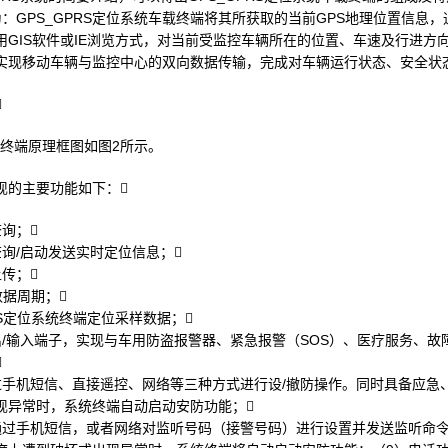
：GPS_GPRS定位系统车载终端将其所获取的当前GPS地理位置信息，
用GIS软件或IE浏览方式，对当前受监控车辆所在的位置、车速及行进方
实现移动车辆与监控中心的双向数据传输，完成对车辆运行状态、安全状

车载终端原理框图如图2所示。
现的主要功能如下：
询；
询/启动发送实时定位信息；
传；
数据周期；
S定位系统终端定位采样数据；
出/输入端子，实现与车用防盗报警器、紧急报警（SOS）、医疗服务、故

过手机短信、直接遥控、网络等三种方式进行设/撤防操作。同时具备应急
现异常时，系统终端自动启动安防功能；
通过手机短信，或者网络对监听号码（接警号码）进行设置并发送监听命