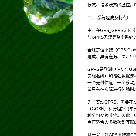
状态、技术状态的监控。
二、 系统组成及特点
由于在GPS_GPRS定
与GPRS无疑是整个系统
全球定位系统（GPS,Glob
建成、具有在海、陆、空
GPRS是欧洲电信协会G
实现捆绑）和增强数据速率
一个无线信道，一个移动
量只有在实际进行传输时
为了实现GPRS，需要在
（GGSN）和分组控制单
种分组交换系统。因此，
点正适合大多数移动互联
基于以上对GPS系统和G