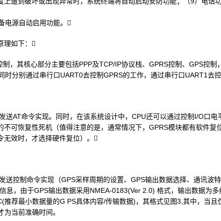
度上遭到破坏或出现异常时，系统终端将自动启动安防功能；（9）电话
备电源自动启用功能。
原理如下：
控制，其核心部分主要包括PPP及TCP/IP协议栈、GPRS控制、GPS控
栈，同时分别通过串行口UART0去控制GPRS的工作，通过串行口UART1去
0发送AT命令实现。同时，在该系统设计中，CPU还可以通过控制I/O口电
的不可恢复性死机（值得注意的是，通常情况下，GPRS模块都有软件复位
令无效时，才选择硬件复位）。
1发送控制命令实现（GPS采样周期的设置、GPS输出数据选择、通讯波
信息，由于GPS输出数据采用NMEA-0183(Ver 2.0) 格式，输出数
C(推荐最小数据量的G PS具体内容/传输数据)，其格式见图3,其中，当
间才为当前准确时间。