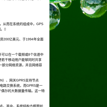
用，从而在系统的组成中，GPS
。
、耗资200亿美元、于1994年全面
计可以在一个载频或8个信道中
，使若干移动用户能够同时共享
一部分网络资源，并且网络容
N）、网关GPRS支持节点
种电路交换系统，而GPRS是一
于偶尔的大数据量传输。这一特
特点。其中，系统结构方框图如