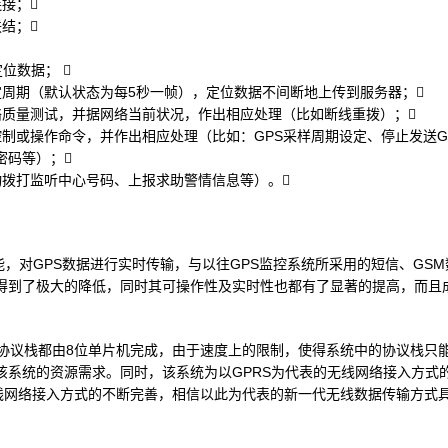
接；
联结；
位数据； 
定周期（默认状态为每5秒一帧），定位数据不间断地上传到服务器；
络质量测试，并据网络当前状况，作出相应处理（比如断线重拨）；
制或操作命令，并作出相应处理（比如：GPS采样周期设定、停止发送G
密码等）；
动拨打监听中心号码、上报求助警情信息等）。
能，对GPS数据进行实时传输，与以往GPS监控系统所采用的短信、GSM
得到了极大的降低，同时其可操作性及实时性也都有了显著的提高，而且
/IP协议栈都由8位单片机完成，由于速度上的限制，使得系统中的协议栈
该系统的资源需求。同时，该系统为以GPRS为代表的无线网络接入方式
等无线网络接入方式的不断完善，相信以此为代表的新一代无线数据传输方式