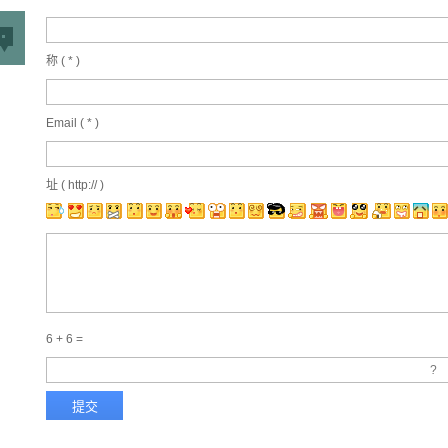
称 (
*
)
Email (
*
)
址 ( http:// )
6 + 6 =