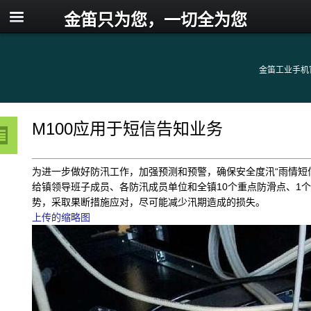
金笛只为您，一切全为您
金笛工业手机
M100应用于短信告知业务
为进一步做好防汛工作，加强预测和预警，确保安全度汛“雨情短
给镇领导班子成员、各防汛成员单位和全镇10个重点防滑点、1
势，采取果断措施应对，尽可能减少汛期造成的损失。
上传的缩略图