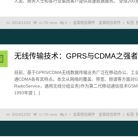
人类、商务人士和各行业集团客户提供高速数据服务。 全球200多个最
2014/12/22
/
金笛短信硬件
金笛短信软件
/
标签:
11,752 views
0
无线传输技术：GPRS与CDMA之强
目前，基于GPRS/CDMA无线数据传输业务广泛在移动办公、
通CDMA各有其特点。本文从网络的覆盖、带宽、频谱等方面对GPRS和CD
RadioService，通用无线分组业务)作为第二代移动通信技术GS
1993年提 [...]
2014/12/22
/
金笛短信硬件
金笛短信软件
/
标签:
11,735 views
0