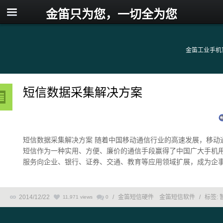
金笛只为您，一切全为您
金笛工业手机
短信数据采集解决方案
短信数据采集解决方案 随着中国移动通信行业的高速发展，移动
短信作为一种实用、方便、廉价的通信手段赢得了中国广大手机
服务向企业、银行、证券、交通、教育等应用领域扩展，成为企事业
2014/12/22
/
金笛短信硬件
金笛短信软件
/
标签:
11,971 views
0