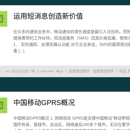
运用短消息创造新价值
在众多的通信业务中，移动通信的增长速度是最引人注目的。而
随身携带的工作伙伴。短消息服务（SMS）因其价格低廉、使用
1． 实时通知、处理及确认功能 对于企业来说，SMS的最常用
备 [...]
2014/12/22
/
金笛短信硬件
金笛短信软件
/
标签:
11,606 views
0
中国移动GPRS概况
中国移动GPRS概况 1. 网络现状 GPRS是支撑中国移动”移动
国所有省、直辖市、自治区，网络遍及240多个城市。无论在繁