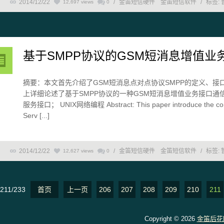
2014/12/22
/
金笛短信硬件
金笛短信软件
/
标签:
12,697 views
0
基于SMPP协议的GSM短消息增值业
摘要：本文首先介绍了GSM短消息点对点协议SMPP的定义、接
上详细论述了基于SMPP协议的一种GSM短消息增值业务接口通信
服务接口； UNIX网络编程 Abstract: This paper introduce the conce
Serv [...]
2014/12/22
/
金笛短信硬件
金笛短信软件
/
标签:
12,627 views
0
211/233
首页
上一页
206
207
208
209
210
211
Copyright © 2026
金笛后花