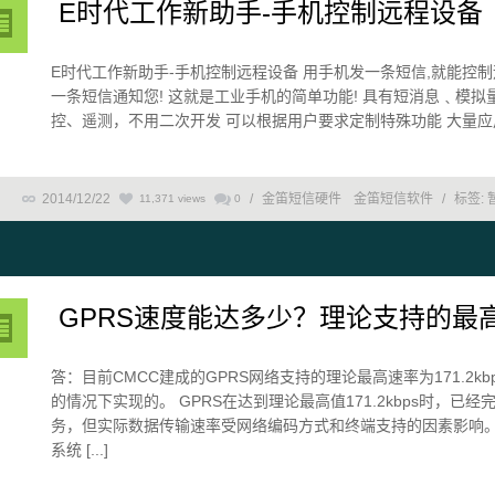
E时代工作新助手-手机控制远程设备
E时代工作新助手-手机控制远程设备 用手机发一条短信,就能控制
一条短信通知您! 这就是工业手机的简单功能! 具有短消息﹑模
控、遥测，不用二次开发 可以根据用户要求定制特殊功能 大量应用于
2014/12/22
/
金笛短信硬件
金笛短信软件
/
标签:
11,371 views
0
GPRS速度能达多少？理论支持的最
答：目前CMCC建成的GPRS网络支持的理论最高速率为171.2
的情况下实现的。 GPRS在达到理论最高值171.2kbps时
务，但实际数据传输速率受网络编码方式和终端支持的因素影响。现在
系统 [...]