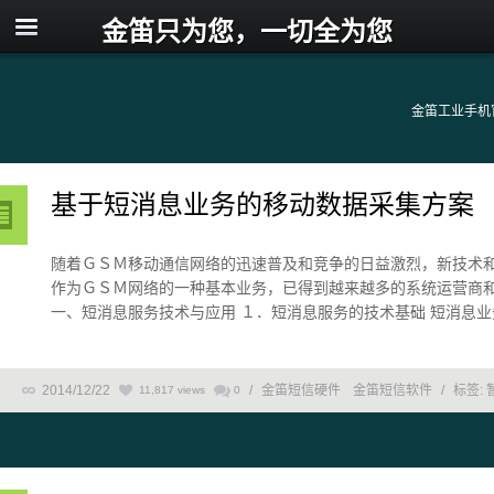
金笛只为您，一切全为您
金笛工业手机
基于短消息业务的移动数据采集方案
随着ＧＳＭ移动通信网络的迅速普及和竞争的日益激烈，新技术
作为ＧＳＭ网络的一种基本业务，已得到越来越多的系统运营商
一、短消息服务技术与应用 １．短消息服务的技术基础 短消息业务
2014/12/22
/
金笛短信硬件
金笛短信软件
/
标签:
11,817 views
0