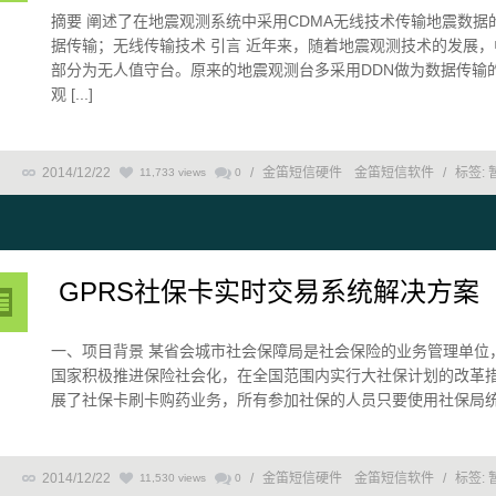
摘要 阐述了在地震观测系统中采用CDMA无线技术传输地震数据
据传输；无线传输技术 引言 近年来，随着地震观测技术的发展
部分为无人值守台。原来的地震观测台多采用DDN做为数据传输
观 [...]
2014/12/22
/
金笛短信硬件
金笛短信软件
/
标签:
11,733 views
0
GPRS社保卡实时交易系统解决方案
一、项目背景 某省会城市社会保障局是社会保险的业务管理单位，
国家积极推进保险社会化，在全国范围内实行大社保计划的改革
展了社保卡刷卡购药业务，所有参加社保的人员只要使用社保局统一
2014/12/22
/
金笛短信硬件
金笛短信软件
/
标签:
11,530 views
0