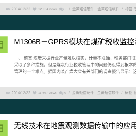
2014/12/22
/
金笛短信硬件
金笛短信软件
/
标签:
12,034 views
0
M1306B－GPRS模块在煤矿税收监
一、 前言 煤炭采掘行业产量难以核实，计量不准确，税务部门
采取了多种措施，但是煤炭行业税收管理中的问题仍没得到根本
管理的一个难点。据国内某产煤大省有关部门的调查报告显示：这个省
2014/12/22
/
金笛短信硬件
金笛短信软件
/
标签:
11,697 views
0
无线技术在地震观测数据传输中的应