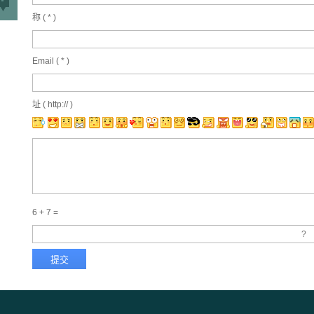
称 (
*
)
Email (
*
)
址 ( http:// )
6 + 7 =